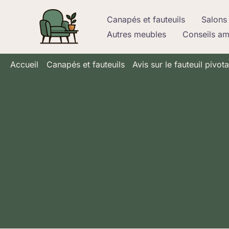
Aller
Canapés et fauteuils
Salons 
au
Autres meubles
Conseils a
contenu
Accueil
Canapés et fauteuils
Avis sur le fauteuil pivo