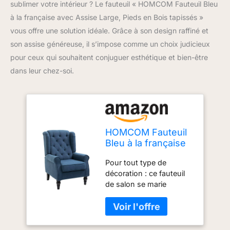
sublimer votre intérieur ? Le fauteuil « HOMCOM Fauteuil Bleu
à la française avec Assise Large, Pieds en Bois tapissés »
vous offre une solution idéale. Grâce à son design raffiné et
son assise généreuse, il s’impose comme un choix judicieux
pour ceux qui souhaitent conjuguer esthétique et bien-être
dans leur chez-soi.
HOMCOM Fauteuil
Bleu à la française
avec Assise Large,
Pour tout type de
Pieds en Bois
décoration : ce fauteuil
tapissés
de salon se marie
parfaitement avec des
intérieurs classiques ou
contemporains. Le
dossier est orné de