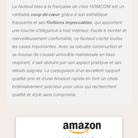
glacé doux de ce fauteuil
Le fauteuil bleu à la française de chez HOMCOM est un
de salon confortable à
véritable
coup de cœur
grâce à son esthétique
dossier haut tout en
frappante et ses
finitions impeccables
, qui apportent
lisant un livre ou en
une touche d’élégance à tout intérieur. Facile à monter et
buvant un verre Meubles
polyvalents : compact
merveilleusement confortable, ce fauteuil coche toutes
mais accueillant, notre
les cases importantes. Avec sa robuste construction et
fauteuil confortable en
sa housse de coussin amovible matelassée en tissu
velours glacé s'adapte
respirant, il sait séduire par son aspect pratique et ses
sans problème aux
salons, chambres ou
détails soignés. La conjugaison d’un excellent rapport
études, vous offrant un
qualité-prix et d’une livraison rapide en font un choix
point de référence où
indéniablement judicieux pour ceux qui recherchent
vous détendre et
qualité et style sans compromis.
soulager le stress
Dimensions totales (L x P
x H) : 74 x 86 x 102 cm.
Dimensions du siège (L x
P) : 49 x 52 cm. Charge
maximale : 160 kg