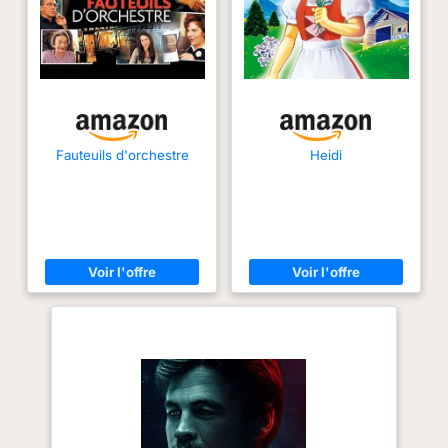
de vous détendre en
toute tranquillité Confort
garanti : laissez-vous
envelopper par les
coussins rembourrés en
mousse et le velours
glacé doux de ce fauteuil
Fauteuils d'orchestre
Heidi
de salon confortable à
dossier haut tout en
lisant un livre ou en
buvant un verre Meubles
polyvalents : compact
mais accueillant, notre
fauteuil confortable en
velours glacé s'adapte
sans problème aux
salons, chambres ou
études, vous offrant un
point de référence où
vous détendre et
soulager le stress