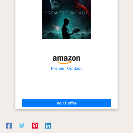
Dimensions totales (L x P
x H) : 74 x 86 x 102 cm.
Dimensions du siège (L x
P) : 49 x 52 cm. Charge
maximale : 160 kg
Premier Contact