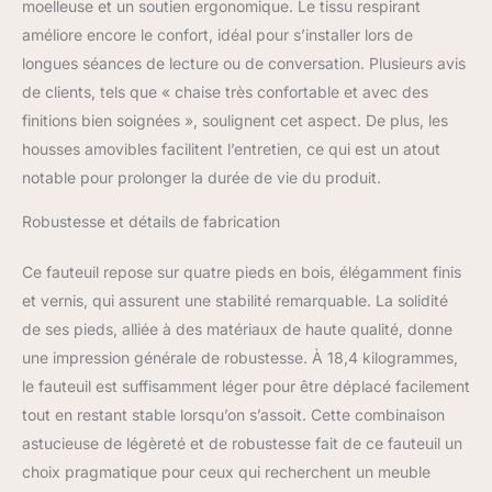
moelleuse et un soutien ergonomique. Le tissu respirant
lisant un livre ou en
buvant un verre Meubles
améliore encore le confort, idéal pour s’installer lors de
polyvalents : compact
longues séances de lecture ou de conversation. Plusieurs avis
mais accueillant, notre
de clients, tels que « chaise très confortable et avec des
fauteuil confortable en
finitions bien soignées », soulignent cet aspect. De plus, les
velours glacé s'adapte
sans problème aux
housses amovibles facilitent l’entretien, ce qui est un atout
salons, chambres ou
notable pour prolonger la durée de vie du produit.
études, vous offrant un
point de référence où
Robustesse et détails de fabrication
vous détendre et
soulager le stress
Ce fauteuil repose sur quatre pieds en bois, élégamment finis
Dimensions totales (L x P
et vernis, qui assurent une stabilité remarquable. La solidité
x H) : 74 x 86 x 102 cm.
de ses pieds, alliée à des matériaux de haute qualité, donne
Dimensions du siège (L x
P) : 49 x 52 cm. Charge
une impression générale de robustesse. À 18,4 kilogrammes,
maximale : 160 kg
le fauteuil est suffisamment léger pour être déplacé facilement
tout en restant stable lorsqu’on s’assoit. Cette combinaison
astucieuse de légèreté et de robustesse fait de ce fauteuil un
choix pragmatique pour ceux qui recherchent un meuble