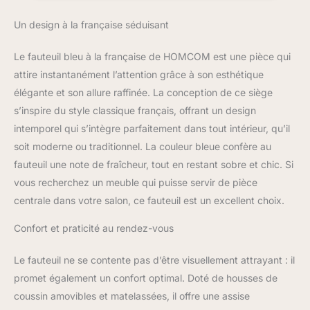
boutons et dispose
Un design à la française séduisant
d'accoudoirs roulés pour
vous donner une touche
sophistiquée dans
Le fauteuil bleu à la française de HOMCOM est une pièce qui
chaque coin Structure
attire instantanément l’attention grâce à son esthétique
solide : notre fauteuil en
élégante et son allure raffinée. La conception de ce siège
velours de glace est
s’inspire du style classique français, offrant un design
soutenu par un cadre
stable en bois et des
intemporel qui s’intègre parfaitement dans tout intérieur, qu’il
pieds en eucalyptus qui
soit moderne ou traditionnel. La couleur bleue confère au
supportent jusqu'à 160
fauteuil une note de fraîcheur, tout en restant sobre et chic. Si
kg pour vous permettre
vous recherchez un meuble qui puisse servir de pièce
de vous détendre en
toute tranquillité Confort
centrale dans votre salon, ce fauteuil est un excellent choix.
garanti : laissez-vous
Confort et praticité au rendez-vous
envelopper par les
coussins rembourrés en
mousse et le velours
Le fauteuil ne se contente pas d’être visuellement attrayant : il
glacé doux de ce fauteuil
promet également un confort optimal. Doté de housses de
de salon confortable à
coussin amovibles et matelassées, il offre une assise
dossier haut tout en