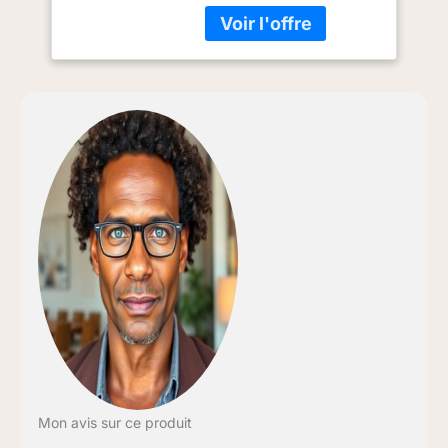
parfaitement avec des
intérieurs classiques ou
contemporains. Le
dossier est orné de
boutons et dispose
d'accoudoirs roulés pour
vous donner une touche
sophistiquée dans
chaque coin Structure
solide : notre fauteuil en
velours de glace est
soutenu par un cadre
stable en bois et des
pieds en eucalyptus qui
supportent jusqu'à 160
kg pour vous permettre
de vous détendre en
toute tranquillité Confort
garanti : laissez-vous
envelopper par les
coussins rembourrés en
Mon avis sur ce produit
mousse et le velours