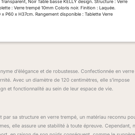
 Transparent, Noir Table basse KELLY design. Structure : Verre
ette : Verre trempé 10mm Coloris noir. Finition : Laquée.
 x P60 x H37cm. Rangement disponible : Tablette Verre
gère avec effet laquée Ce produit est pensé pour apporter
 à son excellent rapport qualité-prix, à un service fiable et à une
onyme d’élégance et de robustesse. Confectionnée en verre
rnité. Avec un diamètre de 120 centimètres, elle s’impose
gn et fonctionnalité au sein de leur espace de vie.
nt par sa structure en verre trempé, un matériau reconnu po
es, elle assure une stabilité à toute épreuve. Cependant, 
sport, en raison de son poids conséquent, comme le suggère