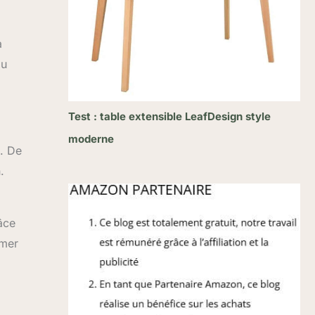
a
du
Test : table extensible LeafDesign style
moderne
t. De
.
âce
rmer