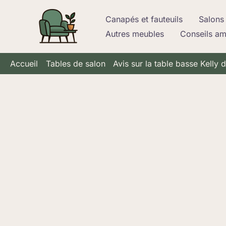
Aller
Canapés et fauteuils
Salons 
au
Autres meubles
Conseils a
contenu
Accueil
Tables de salon
Avis sur la table basse Kelly