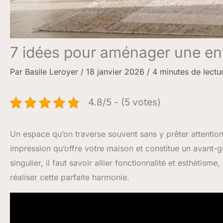
7 idées pour aménager une en
Par
Basile Leroyer
/
18 janvier 2026
/
4 minutes de lectu
4.8/5 - (5 votes)
Un espace qu’on traverse souvent sans y prêter attention 
impression qu’offre votre maison et constitue un avant-
singulier, il faut savoir allier fonctionnalité et esthétism
réaliser cette parfaite harmonie.