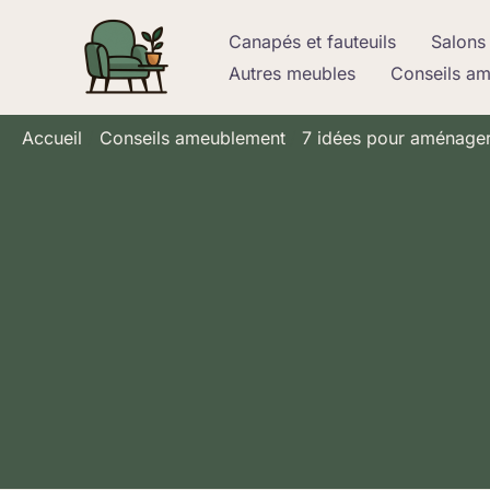
Aller
Canapés et fauteuils
Salons 
au
Autres meubles
Conseils a
contenu
Accueil
Conseils ameublement
7 idées pour aménager