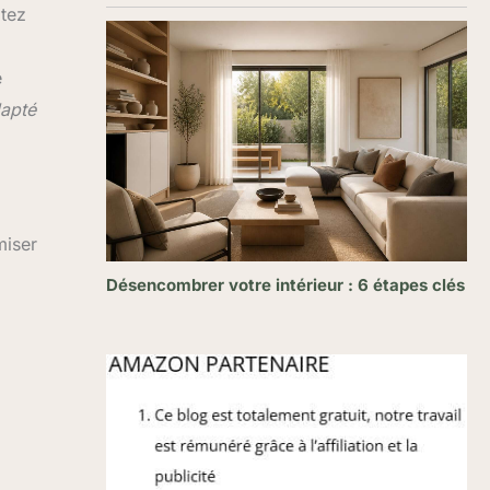
tez
e
apté
miser
Désencombrer votre intérieur : 6 étapes clés