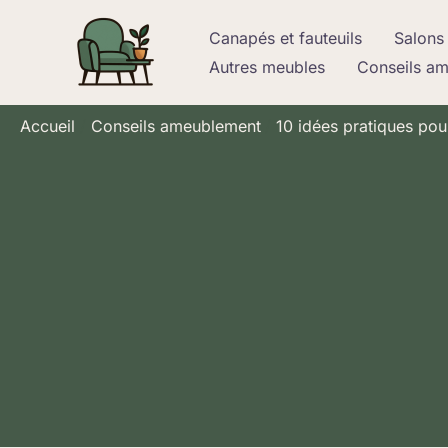
Aller
Canapés et fauteuils
Salons 
au
Autres meubles
Conseils a
contenu
Accueil
Conseils ameublement
10 idées pratiques po