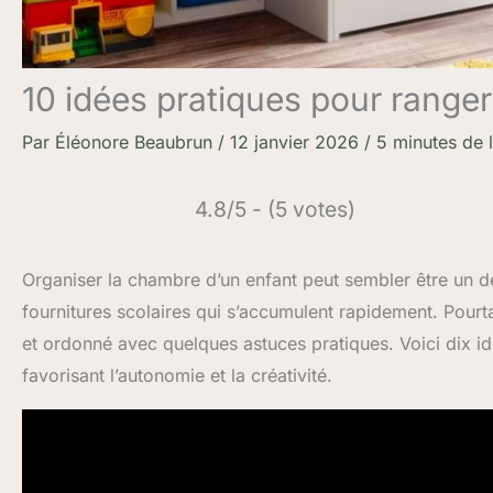
10 idées pratiques pour range
Par
Éléonore Beaubrun
/
12 janvier 2026
/
5 minutes de 
4.8/5 - (5 votes)
Organiser la chambre d’un enfant peut sembler être un dé
fournitures scolaires qui s’accumulent rapidement. Pourta
et ordonné avec quelques astuces pratiques. Voici dix i
favorisant l’autonomie et la créativité.