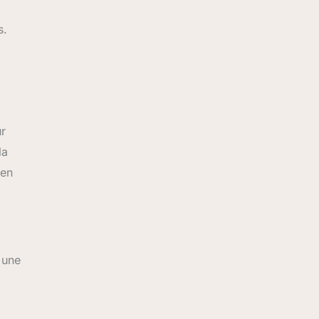
s.
r
la
 en
 une