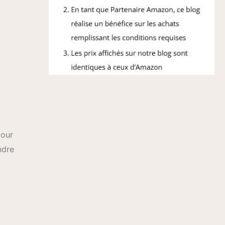
pour
ndre