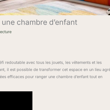
r une chambre d’enfant
lecture
fi redoutable avec tous les jouets, les vêtements et les
nt, il est possible de transformer cet espace en un lieu agr
dées efficaces pour ranger une chambre d’enfant tout en