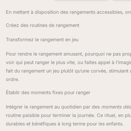
finitio
quasi immédiate
6 bacs
gris
pl
renfo
En mettant à disposition des rangements accessibles, on 
biblio
murales
retire
meuble 
libre
Créez des routines de rangement
support
avec 
plas
Cont
co
caisses 
Transformez le rangement en jeu
déco
déform
ludique
pas, ne
x 27,7 x
Pour rendre le rangement amusant, pourquoi ne pas pr
ne perd
Amazon 
; leur 
voir qui peut ranger le plus vite, ou faites appel à l’im
L
facil
amaz
meuble 
fait du rangement un jeu plutôt qu’une corvée, stimulant
suppor
ordre.
parfait
les peti
de h
Établir des moments fixes pour ranger
FOR
rangem
Intégrer le rangement au quotidien par des
moments déd
salle d
bois, 
routine paisible pour terminer la journée. Ce rituel, en p
métalli
de haut
durables et bénéfiques à long terme pour les enfants.
et dur