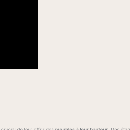
 crucial de leur offrir des
meubles à leur hauteur
. Des éta