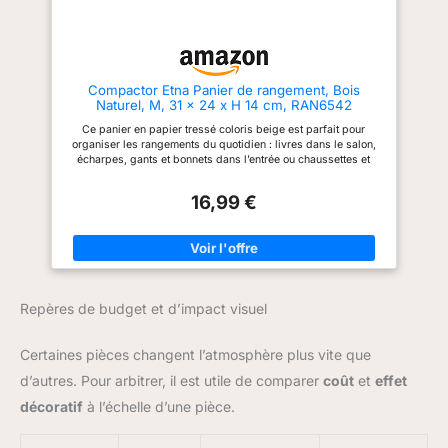
de table, d’organisateur de salle
de bain ou rangement pour
jouets d’enfants 4.Sécurité &
ergonomie: Mesurant 37,8 x 28
x 12 cm (L x l x H), le panier est
fabriqué en rotin synthétique
Compactor Etna Panier de rangement, Bois
renforcé avec une finition lisse
Naturel, M, 31 x 24 x H 14 cm, RAN6542
et sans échardes pour une
manipulation agréable. Son
Ce panier en papier tressé coloris beige est parfait pour
ouverture ovale permet un
organiser les rangements du quotidien : livres dans le salon,
accès facile et un rangement
écharpes, gants et bonnets dans l’entrée ou chaussettes et
efficace 5. Lavable & Résistant
lingerie dans le dressing. Par souci esthétique, n’hésitez pas à
:En rotin synthétique (matériau
aligner plusieurs paniers identiques pour regrouper vos
non naturel), ce panier est
16,99 €
affaires par catégories et renforcer du même coup l’effet
imperméable, facile à nettoyer
décoratif. Tressé à la main, chaque panier est unique.
et d'une durabilité
Dimensions : 31 X 24 X H.14 cm. Les paniers… C’est la plus
exceptionnelle
jolie façon de ranger ! Naturels ou colorés, ils apportent la
touche de fantaisie qui fait twister la déco. Que ce soit dans
vos placards ou sur les étagères, nous vous recommandons de
multiplier les paniers d’un même modèle : l’effet visuel et
Repères de budget et d’impact visuel
l’impression d’organisation seront décuplés. Vous pouvez
aussi juxtaposer plusieurs paniers de la même teinte ou de la
même texture et les coordonner à l’ambiance générale de la
Certaines pièces changent l’atmosphère plus vite que
pièce que vous souhaitez ranger. Parce que l’harmonie des
couleurs participe aussi au sentiment d’ordre et de sérénité.
d’autres. Pour arbitrer, il est utile de comparer
coût
et
effet
décoratif
à l’échelle d’une pièce.