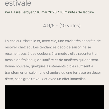
estivale
Par
Basile Leroyer
/
16 mai 2026
/
10 minutes de lecture
4.9/5 - (10 votes)
La chaleur s’installe et, avec elle, une envie très concrète de
respirer chez soi. Les tendances déco de saison ne se
résument pas à des couleurs à la mode : elles racontent un
besoin de fraîcheur, de lumière et de matières qui apaisent.
Bonne nouvelle, quelques ajustements ciblés suffisent à
transformer un salon, une chambre ou une terrasse en décor
d’été, sans gros travaux et avec un effet immédiat.