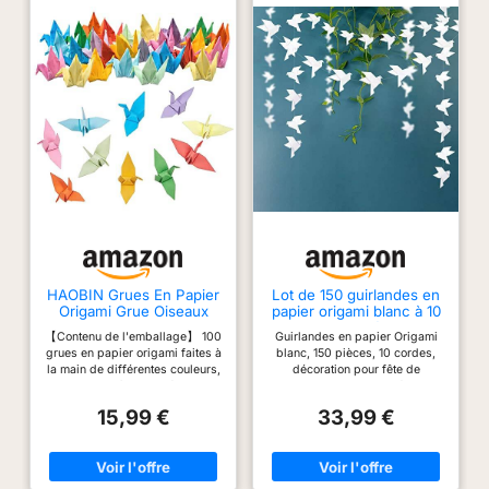
HAOBIN Grues En Papier
Lot de 150 guirlandes en
Origami Grue Oiseaux
papier origami blanc à 10
Washi En Papier Origami
cordes pour décoration
【Contenu de l'emballage】 100
Guirlandes en papier Origami
Grue Origami Feuille De
de fête de mariage,
grues en papier origami faites à
blanc, 150 pièces, 10 cordes,
Papier Origami Pour La
anniversaire, fête
la main de différentes couleurs,
décoration pour fête de
DéCoration De Fond De
prénuptiale, décoration
qui peuvent être utilisées pour
mariage, anniversaire, réception
FêTe De Mariage(coloré,
colombe
décorer des rideaux, des
nuptiale, décoration colombe
9cm,100pcs)
15,99 €
33,99 €
chambres, des murs et des
Cuisine Guirlande
cadeaux. 【Matériau de
protection de l'environnement】
La grue en papier est en papier,
respectueux de l'environnement