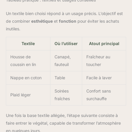
froide. Ne pas blanchir. Séchage et repassage à basse
température pour conserver intacte la texture du tissu sur le
long terme.
Un textile bien choisi répond à un usage précis. L’objectif est
de combiner
esthétique
et
fonction
pour éviter les achats
inutiles.
Textile
Où l’utiliser
Atout principal
Housse de
Canapé,
Fraîcheur au
coussin en lin
fauteuil
toucher
Nappe en coton
Table
Facile à laver
Soirées
Confort sans
Plaid léger
fraîches
surchauffe
Une fois la base textile allégée, l’étape suivante consiste à
faire entrer le végétal, capable de transformer l’atmosphère
en quelques jours.